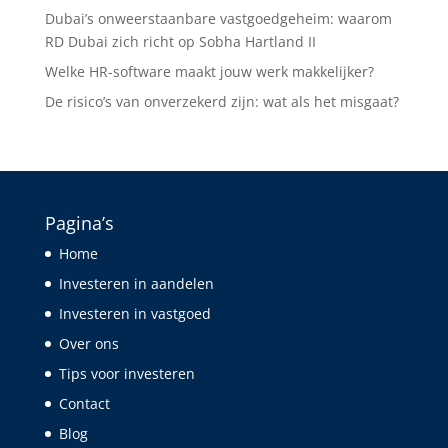
Dubai’s onweerstaanbare vastgoedgeheim: waarom
RD Dubai zich richt op Sobha Hartland II
Welke HR-software maakt jouw werk makkelijker?
De risico’s van onverzekerd zijn: wat als het misgaat?
Pagina’s
Home
Investeren in aandelen
Investeren in vastgoed
Over ons
Tips voor investeren
Contact
Blog