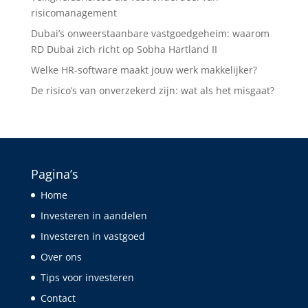
risicomanagement
Dubai’s onweerstaanbare vastgoedgeheim: waarom
RD Dubai zich richt op Sobha Hartland II
Welke HR-software maakt jouw werk makkelijker?
De risico’s van onverzekerd zijn: wat als het misgaat?
Pagina’s
Home
Investeren in aandelen
Investeren in vastgoed
Over ons
Tips voor investeren
Contact