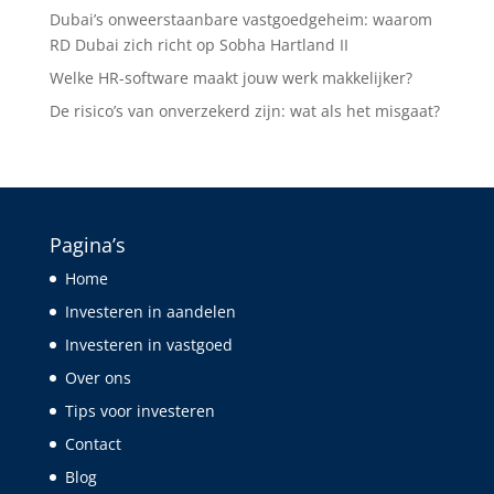
Dubai’s onweerstaanbare vastgoedgeheim: waarom
RD Dubai zich richt op Sobha Hartland II
Welke HR-software maakt jouw werk makkelijker?
De risico’s van onverzekerd zijn: wat als het misgaat?
Pagina’s
Home
Investeren in aandelen
Investeren in vastgoed
Over ons
Tips voor investeren
Contact
Blog