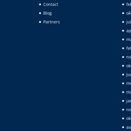
Contact
fe
Blog
ok
Partners
ju
ap
ma
fe
no
ok
ju
me
ma
ja
no
ok
au