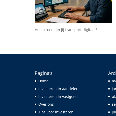
Hoe stroomlijn jij transport digitaal?
Pagina’s
Arc
Home
ma
Investeren in aandelen
ja
Investeren in vastgoed
ok
Over ons
se
Tips voor investeren
ju